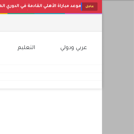
موعد مباراة الأهلي القادمة في الدوري ال
عاجل
جدول موعد صرف مرتبات شهر أغسطس 2026 للعاملين بالدولة والوزا
أسعار البنزين والسولار اليوم في مصر ب
تردد قناة طيور الجنة الجديد 2026 Toyor Al Janah على نايل سات وعرب سات
سعر الذهب اليوم في مصر محلات الصاغة عيار 21 و24 (تحدي
سعر الدولار اليوم في مصر الثلاثاء 4 أغسطس 2026 بالبنوك والسوق السوداء
عربي ودولي
التعليم