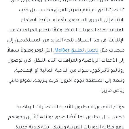
الأمثلة البارزة على ذلك انتقال كريستيانو رونالدو إلى نادي
”النصر“، الذي لم يقم بتعزيز الفريق فحسب، بل جذب
الانتباه إلى الدوري السعودي بأكمله. يرتبط الاهتمام
المتزايد بهذه الدوريات ارتباطًا وثيقًا بتطور المراهنات عبر
الإنترنت: في هذا السياق، يتجه المزيد من المستخدمين إلى
منصات مثل
تحميل تطبيق MelBet
، التي توفر وصولاً سهلاً
إلى الأحداث الرياضية والمراهنات أثناء التنقل. كان لوصول
رونالدو تأثير قوي، سواء من الناحية المالية أو الإعلامية.
وتبعه إلى المنطقة نجوم آخرون: كريم بنزيمة، نغولو كانتي،
رياض ماريز.
هؤلاء اللاعبون لا يجلبون للأندية الانتصارات الرياضية
فحسب، بل يجلبون لها أيضًا صدى دوليًا هائلاً. إن وجودهم
يرفع مكانة الدوريات العربية ويشكل بيئة كروية جديدة