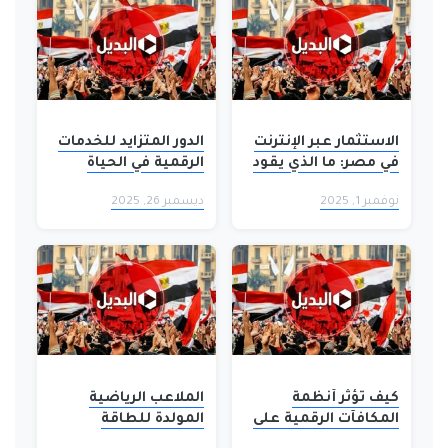
الاستثمار عبر الإنترنت
الدور المتزايد للخدمات
في مصر: ما الذي يقود
الرقمية في الحياة
الاندفاع الرقمي نحو
اليومية
نوفمبر 1, 2025
ديسمبر 26, 2025
الذهب؟
كيف تؤثر أنظمة
الملاعب الرياضية
المكافآت الرقمية على
المولدة للطاقة
تجربة المستخدم في
المتجددة: كيف تتحول